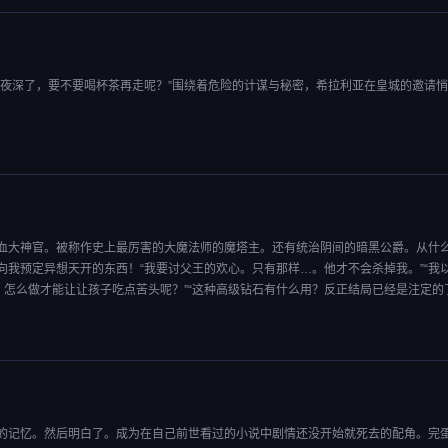
“夜深了，要不要喝杯茶再走呢？”围绕着危险的计谋与秘密，希拉利亚在皇城的邀请
血大神官。被称作史上最厉害的大魔法师的魔塔主。还有统治阴间的暗黑公爵。从什
我预定异想天开的东西！“我要讨父王的欢心。只有那样…。他才不会杀掉我。”“我
，怎么做才能让让孩子吃点苦头呢？”“这种高级钻石有什么用？反正结局已经是注定的
的记忆。然后明白了。成为在自己前世看过的小说中剧情还没开始就死去的配角。完