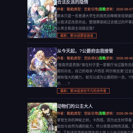
合法反派的隐情
作者：酷爱
|
类型：恋爱/日常
|
连载
|
更新：2026-08-07
原本只是一名普通大学生的我死后睁眼发现穿越到
以我决定改变命运，整理赛丽娅过去做过的坏事
么男主勒逊主动接近我？
最新：第36话慕容逍遥
从今天起，?公爵府由我接管
作者：酷爱
|
类型：宫廷/奇幻
|
连载
|
更新：2026-08-06
”我竟然是贵族!”曾在村子里一家餐厅当过服务员
爵的孙女，自己的母亲”卢西亚·阿尔佩吉奥”过
拥有强大的魔力，就可以成为公爵府的一员。?
的……?
最新：第38话身份不凡的合作者
动物们的公主大人
作者：酷爱
|
类型：宫廷/日常
|
连载
|
更新：2026-08-06
掌管生命的神秘之树，卡西塔。因为出生时带着
能给与自然沟通的能力，所以依靠动物而活着。
知...艾利泽究竟能在陌生的土地上让自己的能