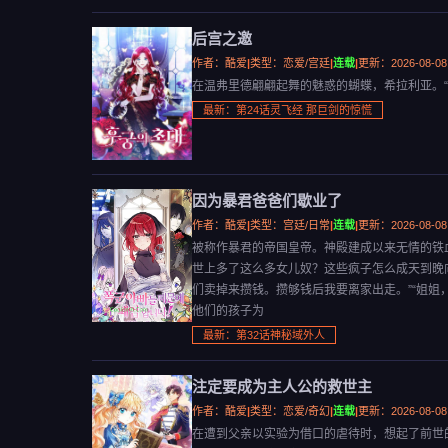
后宫之邀
作者：酷爱
|
类型：恋爱/宫廷
|
连载
|
更新：2026-08-08
在温弗里德翩翩起舞的魅惑的蝴蝶，希拉利亚。
最新：第24话灵飞经 那巨剑的惊慌
因为暴君爸爸们歇业了
作者：酷爱
|
类型：宫廷/日常
|
连载
|
更新：2026-08-08
被称作暴君的帝国皇帝。神殿建成以来无情的铁
世上多了这么多女儿奴？这些疯子怎么成天到晚向
们卖掉来攒钱。攒够钱后我要离家出走。”“姐姐
他们的孩子为
最新：第32话神秘域外人
注定要成为主人公的救世主
作者：酷爱
|
类型：恋爱/奇幻
|
连载
|
更新：2026-08-08
在遭到父亲以实验为借口的虐待时，想起了前世