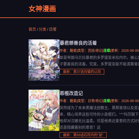
女神漫画
首页
/
分类
/ 日常
暴君想善良的活着
作者：酷爱
|
类型：宫廷/奇幻
|
连载
|
更新：2026-08-08
曾是帝国乌贝拉暴君的多罗提亚米拉内尔。被心
子要善良的活着。究竟，多罗提亚能不能清算曾
最新：第37话白猫的认同
恶棍改造记
作者：酷爱
|
类型：日常/奇幻
|
连载
|
更新：2026-08-08
突然成为了未来黑魔法团教主、黑帮首领以及变
来，精心培养这些可怜的小恶棍们。***玛莎
他却对汉娜无比温柔。可是他表达爱意的方式好
还是隐藏着别的意思？这
最新：第59话石符内的“鼠”