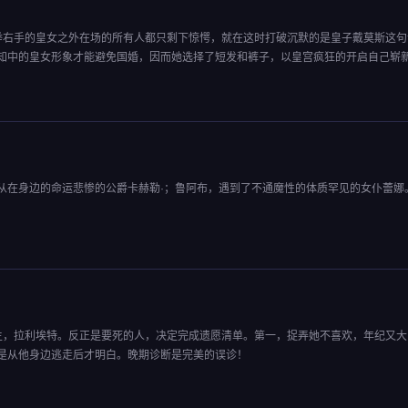
举右手的皇女之外在场的所有人都只剩下惊愕，就在这时打破沉默的是皇子戴莫斯这句
知中的皇女形象才能避免国婚，因而她选择了短发和裤子，以皇宫疯狂的开启自己崭
从在身边的命运悲惨的公爵卡赫勒·；鲁阿布，遇到了不通魔性的体质罕见的女仆蕾娜
主，拉利埃特。反正是要死的人，决定完成遗愿清单。第一，捉弄她不喜欢，年纪又大
是从他身边逃走后才明白。晚期诊断是完美的误诊！