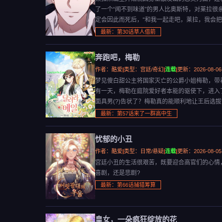
了一个“闻不到味道”的男人比奥斯特，对莱拉
定会因此而死后，“和我一起走吧，莱拉，我会把
最新：第30话草人借箭
奔跑吧，梅勒
作者：酷爱
|
类型：宫廷/奇幻
|
连载
|
更新：2026-08-06
梦见傻白甜公主将国家灭亡的公爵小姐梅勒，带
有一天，梅勒在庭院爱好者本能的驱使下，进入
面具男(?)告状了？梅勒真的能顺利地让王后选
最新：第57话来了一群高中生
忧郁的小丑
作者：酷爱
|
类型：日常/悬疑
|
连载
|
更新：2026-08-05
宫廷小丑的生活很艰苦，既要迎合高官们的心情
喜剧，还是悲剧?
最新：第66话捕猎筹算
皇女，一朵疯狂绽放的花