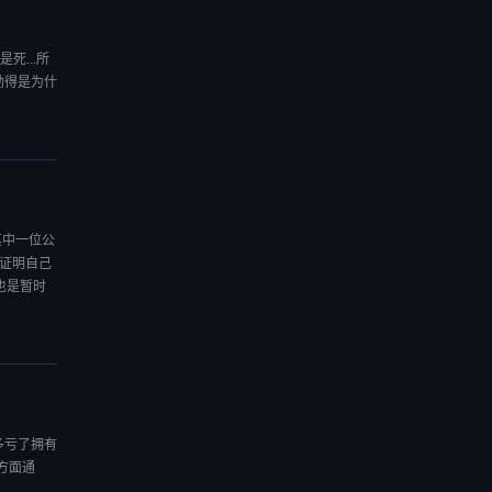
...所
劲得是为什
其中一位公
能证明自己
也是暂时
多亏了拥有
方面通