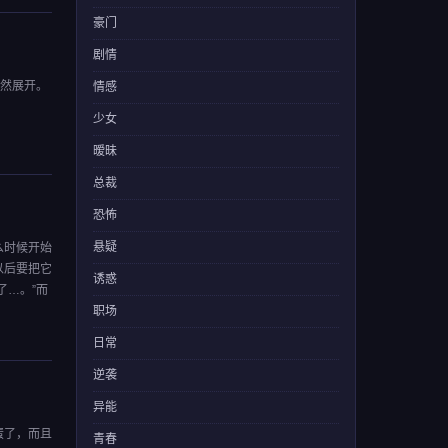
豪门
剧情
悄然展开。
情感
少女
暧昧
总裁
恐怖
悬疑
么时候开始
以后要把它
诱惑
了…。”而
职场
日常
逆袭
异能
蛋了，而且
青春