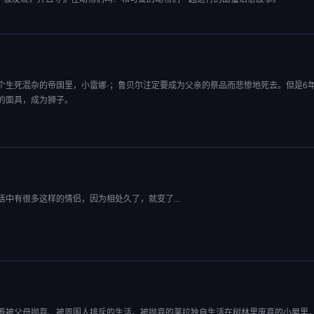
个生死混杂的帝国里，小雷娜·；鲁贝尔注定要成为父亲的祭品而悲惨地死去。但是6
的面具，成为狮子。
中有很多这样的情侣，因为相处久了，就变了...
着被父母抛弃、被周围人排斥的生活。被抛弃的莱拉独自生活在树林里废弃的小屋里