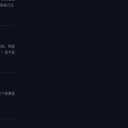
识到自己注
拨会。但是
？！是不是
这个故事是