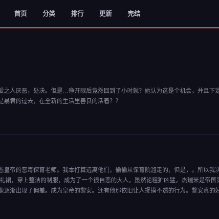
首页
分类
排行
更新
完结
爱之人厌恶，处决。但是…睁开眼后竟然回到了小时就？她认为这是个机会，并且下
是暴君的过去，在全新的生活里善良的活着？？
态皇帝的恶毒保育老师。我本打算远离他们，偷偷从保育院溜走的，但是，。所以我
脱下礼裙，穿上整洁的制服，成为了一个很自恋的大人。虽然论粗犷凶猛，杰瑞米是帝国
像逐渐出现了偏差。成为皇帝的黎安。还有他那依旧让人捉摸不透的行为。黎安真的