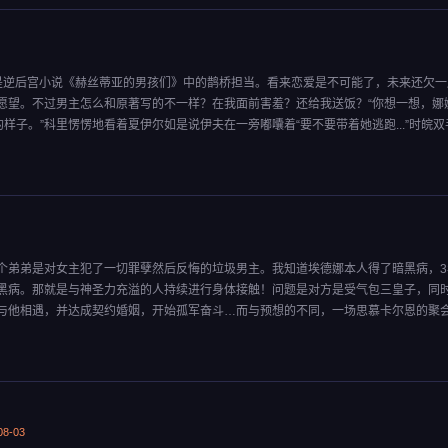
是逆后宫小说《赫丝蒂亚的男孩们》中的鹊桥担当。看来恋爱是不可能了，未来还欠一
愿望。不过男主怎么和原著写的不一样？在我面前害羞？还给我送饭？“你想一想，娜
样子。”科里愣愣地看着夏伊尔如是说伊夫在一旁嘟囔着“要不要带着她逃跑...”时皖
个弟弟是对女主犯了一切罪孽然后反悔的垃圾男主。我知道埃德娜本人得了暗黑病，3
黑病。那就是与神圣力充溢的人持续进行身体接触！问题是对方是受气包三皇子，同
与他相遇，并达成契约婚姻，开始孤军奋斗…而与预想的不同，一场思慕卡尔恩的聚会
8-03