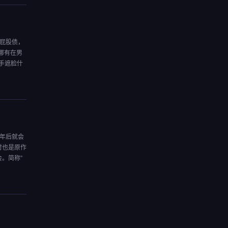
屁股债，
娜有在男
双手遮脸什
年后就会
时也是原作
。简称”