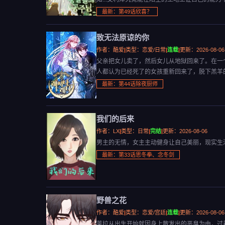
最新：第49话欣喜？
致无法原谅的你
作者：酷爱
|
类型：恋爱/日常
|
连载
|
更新：2026-08-06
父亲把女儿卖了，然后女儿从地狱回来了。在一
人都认为已经死了的女孩重新回来了，脱下羔羊
最新：第44话除夜厨师
我们的后来
作者：LX
|
类型：日常
|
完结
|
更新：2026-08-06
男主的无情，女主主动健身让自己美丽，现实生活
最新：第33话思冬拳、念冬剑
野兽之花
作者：酷爱
|
类型：恋爱/宫廷
|
连载
|
更新：2026-08-06
莱拉从出生开始就因身上散发出的恶臭为由，过