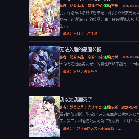
作者：酷爱
|
类型：宫廷/奇幻
|
连载
|
更新：2026-08-05
我，梅洛蒂科尔贝拉想结婚！>除了双眼放光高
以来干的疯狂行径的结晶，由于只有摆脱大众认
生。。
最新：第51话鸿沟能量
无法入睡的恶魔公爵
作者：酷爱
|
类型：恋爱/日常
|
连载
|
更新：2026-08-04
因为有着迷惑男女老少的魔性所以不能有一个侍
最新：第36话铁背狂龙
我以为我要死了
作者：酷爱
|
类型：宫廷/奇幻
|
连载
|
更新：2026-08-04
得到医院诊断只能活3个月的布兰谢公爵家的公
夫。第二，和怪物公爵阿斯拉寒恋爱三个月！但
最新：第37话荣国太夫人不除夜好了……