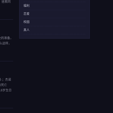
，拯救同
福利
恋爱
校园
真人
全的准备，
么这样，
·；杰诺
有死亡
18岁生日