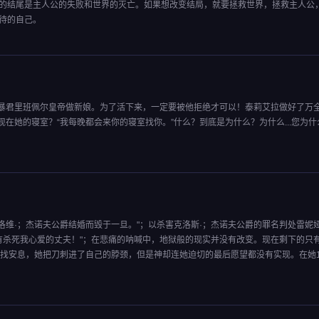
说的结尾是主人公的失败和世界的灭亡。如果想改变结局，就要拯救世界，拯救主人公
待的自己。
暴君里班佩尔皇帝做新娘。为了活下来，一定要被他拒绝才可以！泰莉艾拉做好了万
在她的寝室？“我每晚都会来你的寝室找你。”什么？到底是为什么？为什么...您为什
维·；杰诺夫公爵结婚而毁于一旦。"；以杀害克洛斯·；杰诺夫公爵的罪名判处雷妮娅
有杀死我心爱的丈夫！"；在悲痛的呐喊中，地狱般的现实并没有改变。现在剩下的只
神的怀中寻找安息，她把刀刺进了自己的脖颈，但是神却连她迫切的最后愿望都没有实现。在她