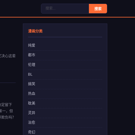
搜索
漫画分类
纯爱
都市
定决心这辈
伦理
BL
搞笑
热血
耽美
决定留下
第一，但
灵异
好欺负吗？
治愈
奇幻