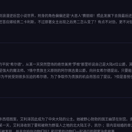
浪漫逆后宫小说世界，附身的角色偏偏还是“大恶人”赛丽娅！照此发展下去我最后还是死
还答应嫁给男二卡利斯，不过原著女主出现之后男二怎么变了？有点不对劲，更不对
的平民”希尔德”，从某一天突然登场的绝世美男”罗根”那里听说自己是大陆4位公爵，
去是强大的魔法师。?恪守贵族主义原则的阿尔佩吉奥公爵，向孙女希尔德提出，只要
作为平民受到很多压迫的希尔德，为了争取作为贵族的机会而答应了提议。?但是喜悦
卡西塔图案，艾利泽因此成为了中央大陆的公主。她被野心勃勃的国王幽禁在别宫。
某一天，艾利泽收到了要和被称为野蛮人之地的北大陆王子，凯尔·；菲内亚结婚的单
力不被发现，并且守护住动物们吗？和可爱的动物们一起进行的甜蜜治愈故事。