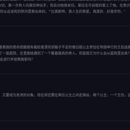
很亲切。第一次有人向莱拉伸出手，而且对她很亲切。莱拉无可自拔的爱上了他。在意
你从这该死的阴沟里救出来的。”“比奥斯特，我人生的救星。我真的…好喜欢你。”
着救国的使命感跟随有着脸蛋漂亮却脑子不足的傻白甜公主参加在帝国举行的王后选
了一座庭院，在里面她遇到了一个戴着面具的男人。但是国王为什么会从庭院里出来
拔会进行并拯救国家吗？
，又要成为发泄的对象。现在却还要在两位公主之间走钢丝。两个公主，一个王位。