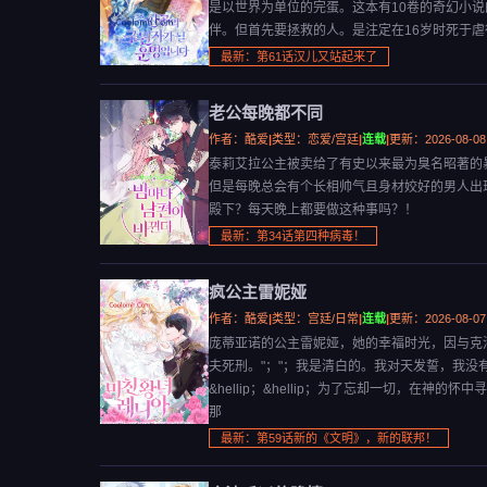
是以世界为单位的完蛋。这本有10卷的奇幻小
伴。但首先要拯救的人。是注定在16岁时死于虐
最新：第61话汉儿又站起来了
老公每晚都不同
作者：酷爱
|
类型：恋爱/宫廷
|
连载
|
更新：2026-08-08
泰莉艾拉公主被卖给了有史以来最为臭名昭著的
但是每晚总会有个长相帅气且身材姣好的男人出现
殿下？每天晚上都要做这种事吗？！
最新：第34话第四种病毒！
疯公主雷妮娅
作者：酷爱
|
类型：宫廷/日常
|
连载
|
更新：2026-08-07
庞蒂亚诺的公主雷妮娅，她的幸福时光，因与克洛
夫死刑。"；"；我是清白的。我对天发誓，我没
&hellip；&hellip；为了忘却一切，在
那
最新：第59话新的《文明》，新的联邦！