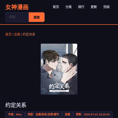
女神漫画
首页
分类
排行
更新
完结
搜索
首页
/
总裁
/
约定关系
约定关系
作者：MInz
类型：总裁/彩虹/恋爱/都市
连载
更新：2026-07-23 18:30:02