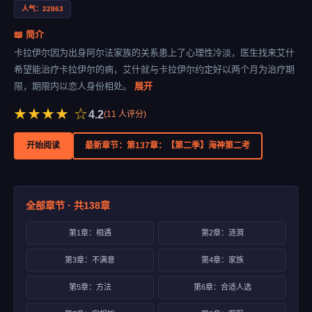
人气：22863
📖 简介
卡拉伊尔因为出身阿尔法家族的关系患上了心理性冷淡，医生找来艾什
希望能治疗卡拉伊尔的病，艾什就与卡拉伊尔约定好以两个月为治疗期
限，期限内以恋人身份相处。
展开
★★★★ ☆
4.2
(
11
人评分)
开始阅读
最新章节：第137章：【第二季】海神第二考
全部章节 · 共138章
第1章：相遇
第2章：涟漪
第3章：不满意
第4章：家族
第5章：方法
第6章：合适人选