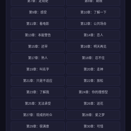
第7章：定规矩
第8章：期限
第9章：感受
第10章：了解一下
第11章：看电影
第12章：公共场合
第13章：本能警告
第14章：恋人
第15章：还早
第16章：明天再见
第17章：熟人
第18章：忍不住
第19章：叫名字
第20章：走神
第21章：只是不适应
第22章：放松
第23章：了解我
第24章：你的理想型
第25章：无法承受
第26章：送花
第27章：现成的听众
第28章：爱之梦
第29章：很满意
第30章：可惜