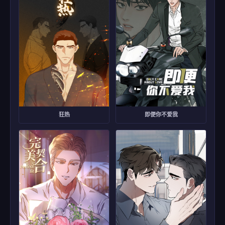
狂热
即便你不爱我