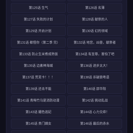
第125话 生气
第126话 名薄
第127话 失败的计划
第128话 献祭的人
第129话 开启计划
第130话 幻的领域
第131话 都怪你（第二季 完）
第132话 地宫，凶兽，献祭者
第133话 防止生米煮成熟饭
第134话 有至尊，害怕了吧
第135话 边素神海城
第136话 进步太大！
第137话 荒芜卡！！！
第138话 杀破狼粤语
第139话 还击不能
第140话 邵华阳
第141话 青梅竹马是消防动漫
第142话 挑动乱战
第143话 媚色逃妃
第144话 心力交瘁！
第145话 贵门嫡女
第146话 最后的赤水