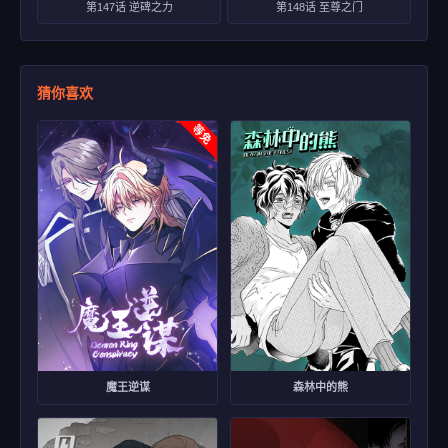
第147话 逆碑之力
第148话 至尊之门
猜你喜欢
魔王逆谋
森林中的熊