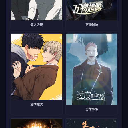
海之边境
万物起源
爱情魔咒
过度呼吸