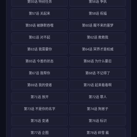
第55话 特别任务
第56话 争执
第57话 关起来
第58话 祝福
第59话 被静默吞噬
第60话 醒不来的噩梦
第61话 对不起
第62话 救救我
第63话 我需要你
第64话 冥界才是权威
第65话 今善的状态
第66话 为什么要忍
第67话 我帮你
第68话 不记得了
第69话 我的使者
第70话 起来看看啊
第71话 放开
第72话 罪人
第73话 不是你的名字
第74话 狗崽子
第75话 变通
第76话 标识
第77话 企图
第78话 碎雪 霰