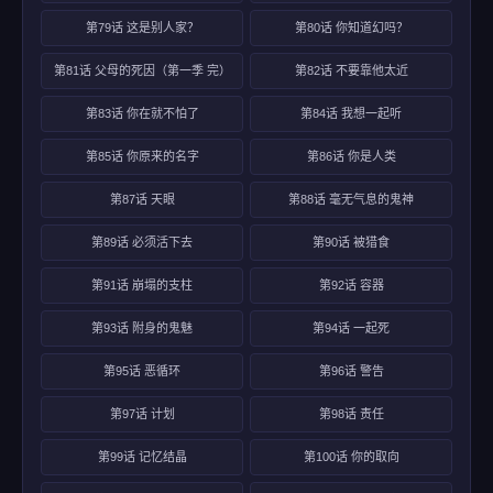
第79话 这是别人家？
第80话 你知道幻吗？
第81话 父母的死因（第一季 完）
第82话 不要靠他太近
第83话 你在就不怕了
第84话 我想一起听
第85话 你原来的名字
第86话 你是人类
第87话 天眼
第88话 毫无气息的鬼神
第89话 必须活下去
第90话 被猎食
第91话 崩塌的支柱
第92话 容器
第93话 附身的鬼魅
第94话 一起死
第95话 恶循环
第96话 警告
第97话 计划
第98话 责任
第99话 记忆结晶
第100话 你的取向