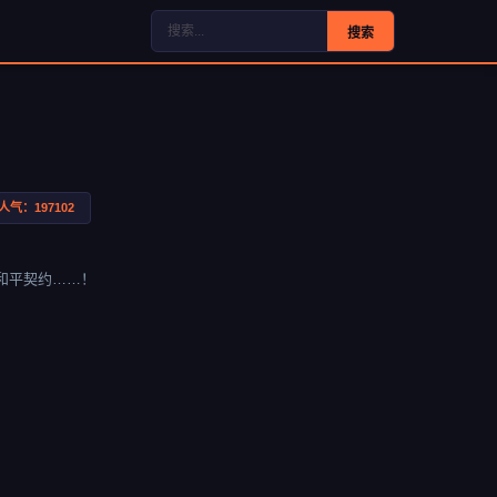
搜索
人气：197102
和平契约……！