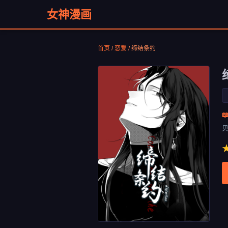
女神漫画
首页
/
恋爱
/
缔结条约
