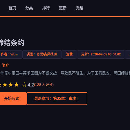
首页
分类
排行
更新
完结
缔结条约
作者：WLin
类型：恋爱/古风/彩虹
连载
更新：2026-07-05 03:00:02
 简介
贝什塔尔帝国与英禾国因为不断交战，导致民不聊生。为了国泰民安，两国缔结
★★★★ ☆
4.2
(
128
人评分)
开始阅读
最新章节：第35章：毒攻！