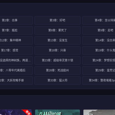
第2章：出事
第3章：好吧
第4章：坐以待
第7章：尴尬
第8章：累死了
第9章：走吧
第12章：集中精神
第13章：没发生
第14章：没白
第17章：感觉
第18章：兴奋
第19章：什么
第22章：没选择的神树族，两道道痕
第23章：超级帝灵第十锁
第24章：梦想实
7章：八零年代离婚后
第28章：死战庭州
第29章：蛮荒
32章：大妖攻略手册
第33章：猛火符
第34章：整夜堵着3p