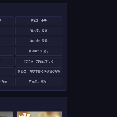
毙
第5章：小子
第10章：没事
来
第15章：看看
鬼
第20章：知道了
现！
第25章：刘培强的行动
记
第30章：真空下楼取快递被C嗯啊
h系统
第35章：毒攻！