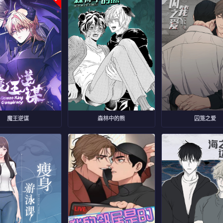
魔王逆谋
森林中的熊
囚笼之爱