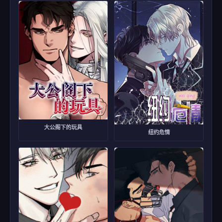
大公阁下的玩具
纽约危情