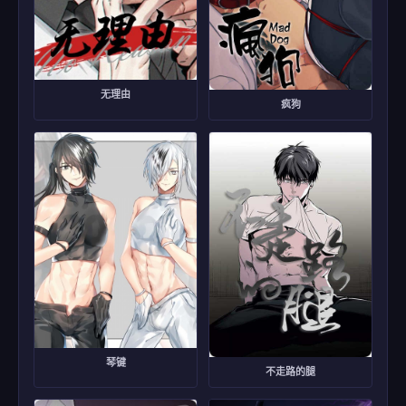
无理由
疯狗
琴键
不走路的腿