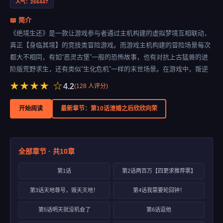
人气：266447
📖 简介
《绝境生还》是一款让游戏参与者通过主机构建的虚拟梦境互相联动，
真正【身临其境】的竞技类冒险游戏。而游戏主机构建的冒险场景每次
都大不相同，有如“恶灵古堡”一般的恐怖故事，也有对抗上古猛兽的进
阶版荒野求生，还有类似“生化危机”一样的末世场景。在游戏中，叛逆
不羁、酷爱吐槽的女主机缘巧合之下邂逅了神秘的失忆男主，并开启了
★★★★ ☆
4.2
(
128
人评分)
和这个游戏里是帅气小哥哥，现实里是失忆小正太的同居和游戏冒险生
活。
展开
开始阅读
最新章节：第10话渣婚之后欣欣向荣
全部章节 · 共10章
第1话
第2话两百万【四更求推荐票】
第3话天地尊号，毁天灭地！
第4话我需要轮回钟！
第5话明天就没机会了
第6话逗他