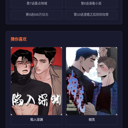
第7话墨点倾城
第8话请看小说
第9话500万日元
第10话渣婚之后欣欣向荣
猜你喜欢
陷入深渊
相克