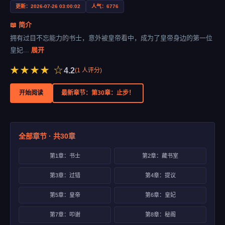
更新：2026-07-26 03:00:02
人气：6776
📖 简介
拥有过目不忘能力的书士，意外被皇帝看中，成为了皇帝身边的第一位
皇妃...
展开
★★★★ ☆
4.2
(
1
人评分)
开始阅读
最新章节：第30章：止步！
全部章节 · 共30章
第1章：书士
第2章：藏书室
第3章：过错
第4章：提议
第5章：皇帝
第6章：皇妃
第7章：叩谢
第8章：秘阁