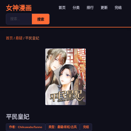
女神漫画
首页
分类
排行
更新
完结
搜索
首页
/
悬疑
/
平民皇妃
平民皇妃
作者：ChikuwabuTanno
类型：悬疑/彩虹/古风
完结