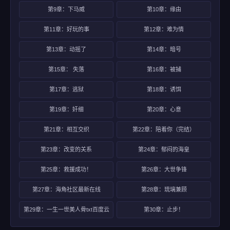
第9章：下马威
第10章：缘由
第11章：好玩的事
第12章：难为情
第13章：动摇了
第14章：暗号
第15章： 失落
第16章：被捕
第17章：逃狱
第18章：诱饵
第19章：奸细
第20章：心意
第21章：相互交织
第22章：陪着你（完结）
第23章：改变的关系
第24章：郁闷的海皇
第25章：救援成功！
第26章：大世争锋
第27章：海角社区最新在线
第28章：琉璃兼顾
第29章：一生一世美人骨txt百度云
第30章：止步！