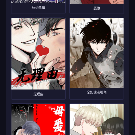
纽约危情
恶堕
全知读者视角
无理由