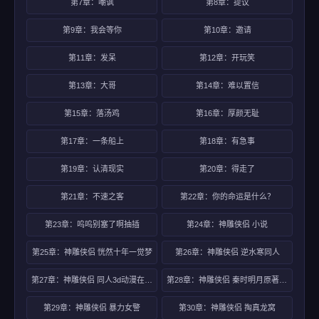
第7章：嘲讽
第8章：提议
第9章：我会等你
第10章：邀请
第11章：发呆
第12章：开玩笑
第13章：大哥
第14章：难以置信
第15章：落汤鸡
第16章：厚颜无耻
第17章：一条船上
第18章：有急事
第19章：认清现实
第20章：得走了
第21章：不速之客
第22章：你的命运是什么？
第23章：呜呜别塞了啊抽插
第24章：神雕侠侣 小说
第25章：神雕侠侣 恍然十年一觉梦
第26章：神雕侠侣 逆水寒同人
第27章：神雕侠侣 同人3d动漫在线不卡区
第28章：神雕侠侣 秦时明月原著小说
第29章：神雕侠侣 暴力女警
第30章：神雕侠侣 掏真龙窝