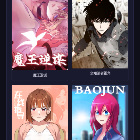
全知读者视角
魔王逆谋