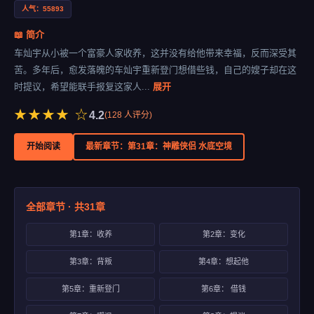
人气：55893
📖 简介
车灿宇从小被一个富豪人家收养，这并没有给他带来幸福，反而深受其
苦。多年后，愈发落魄的车灿宇重新登门想借些钱，自己的嫂子却在这
时提议，希望能联手报复这家人...
展开
★★★★ ☆
4.2
(
128
人评分)
开始阅读
最新章节：第31章：神雕侠侣 水底空境
全部章节 · 共31章
第1章：收养
第2章：变化
第3章：背叛
第4章：想起他
第5章：重新登门
第6章： 借钱