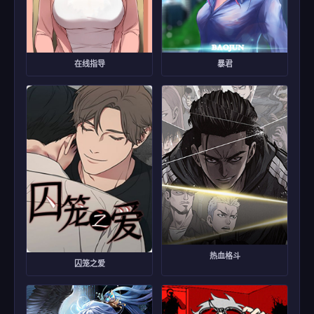
在线指导
暴君
热血格斗
囚笼之爱