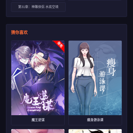
第31章：神雕侠侣 水底空境
猜你喜欢
魔王逆谋
瘦身游泳课