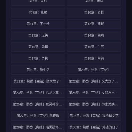
第7章：发作
第8章：迷惑
第9章：礼物
第10章：奇怪
第11章：下一步
第12章：建议
第13章：无关
第14章：隐瞒
第15章：邀请
第16章：生气
第17章：争执
第18章：单纯
第19章：新生活
第20章：熟悉【完结】
第21章：熟悉【完结】赚大发了！
第22章：熟悉【完结】又大意了……
第23章：熟悉【完结】八龙之塞雷纳
第24章：熟悉【完结】女朋友出轨小说
第25章：熟悉【完结】死灵神的神域
第26章：熟悉【完结】邻家美姨免费阅读全文
第27章：熟悉【完结】除夜限
第28章：熟悉【完结】我的母女花
第29章：熟悉【完结】暗黑破坏神之毁灭
第30章：熟悉【完结】外遇的日子