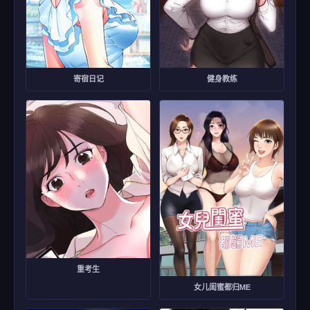
寄宿日记
健身教练
重考生
女儿闺蜜都归ME