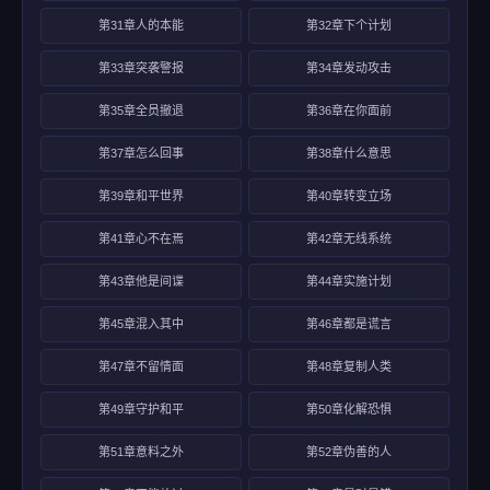
第31章人的本能
第32章下个计划
第33章突袭警报
第34章发动攻击
第35章全员撤退
第36章在你面前
第37章怎么回事
第38章什么意思
第39章和平世界
第40章转变立场
第41章心不在焉
第42章无线系统
第43章他是间谍
第44章实施计划
第45章混入其中
第46章都是谎言
第47章不留情面
第48章复制人类
第49章守护和平
第50章化解恐惧
第51章意料之外
第52章伪善的人