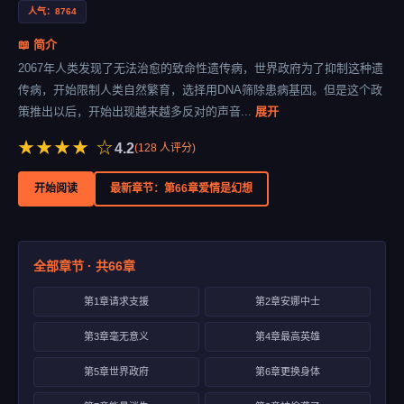
人气：8764
📖 简介
2067年人类发现了无法治愈的致命性遗传病，世界政府为了抑制这种遗
传病，开始限制人类自然繁育，选择用DNA筛除患病基因。但是这个政
策推出以后，开始出现越来越多反对的声音...
展开
★★★★ ☆
4.2
(
128
人评分)
开始阅读
最新章节：第66章爱情是幻想
全部章节 · 共66章
第1章请求支援
第2章安娜中士
第3章毫无意义
第4章最高英雄
第5章世界政府
第6章更换身体