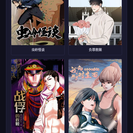
虫岭怪谈
负罪救赎