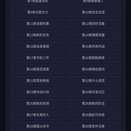
第7章能量消失
第8章被偷袭了
第9章无能为力
第10章自言自语
第11章该做的事
第12章好好活着
第13章新的任务
第14章情报泄露
第15章自身难保
第16章并肩作战
第17章平民少年
第18章脱胎换骨
第19章接受调查
第20章相信我吗
第21章其他用途
第22章什么感觉
第23章作战计划
第24章共享记忆
第25章新的安排
第26章新的队伍
第27章无辜的人
第28章赶尽杀绝
第29章服从命令
第30章意外访客