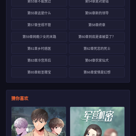
第53章不能放过
第54章是对是错
第55章这是什么
第56章新的领导
第57章坐视不管
第58章终章
第59章网瘾少女的末路
第60章到底是谁被耍了？
第61章乡村痞医
第62章死忠的死士
第63章冷宫弃后
第64章农家仙犬
第65章蛟圣赠宝
第66章爱情是幻想
猜你喜欢