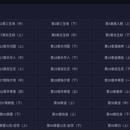
第2章三生味（中）
第3章三生味（下）
第4章离人眼（上
第7章长生树（上）
第8章长生树（中）
第9章长生树（下
12章天河图（上）
第13章天河图（下）
第14章漫画师（
17章半月人（中）
第18章半月人（下）
第19章金鳞劫（
22章双生花（上）
第23章双生花（中）
第24章双生花（
27章除夕夜（中）
第28章除夕夜（下）
第29章并蒂莲（
32章并蒂莲（四）
第33章并蒂莲（五）
第34章童邪（上
第37章肺鱼（下）
第38章谣（上）
第39章谣（中
第42章魇（下）
第43章纹身（上）
第44章纹身（下
7章雷公花-前世（上）
第48章雷公花-前世（下）
第49章归（上