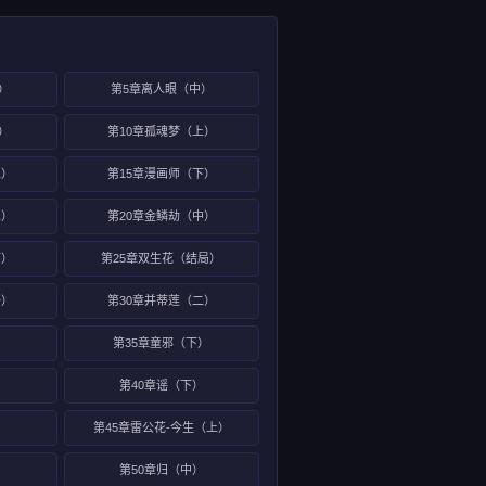
）
第5章离人眼（中）
）
第10章孤魂梦（上）
上）
第15章漫画师（下）
上）
第20章金鳞劫（中）
下）
第25章双生花（结局）
一）
第30章并蒂莲（二）
）
第35章童邪（下）
）
第40章谣（下）
）
第45章雷公花-今生（上）
）
第50章归（中）