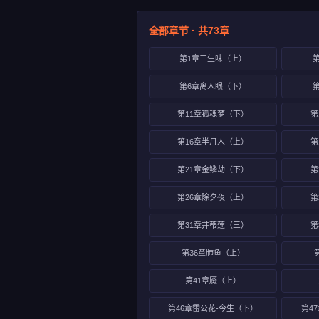
全部章节 · 共73章
第1章三生味（上）
第6章离人眼（下）
第11章孤魂梦（下）
第
第16章半月人（上）
第
第21章金鳞劫（下）
第
第26章除夕夜（上）
第
第31章并蒂莲（三）
第
第36章肺鱼（上）
第41章魇（上）
第46章雷公花-今生（下）
第4