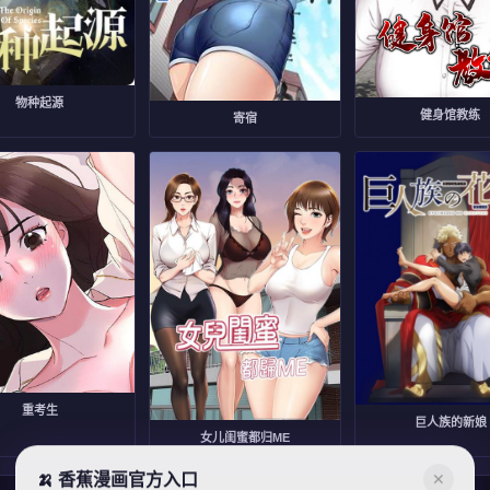
物种起源
健身馆教练
寄宿
重考生
巨人族的新娘
女儿闺蜜都归ME
🍌 香蕉漫画官方入口
✕