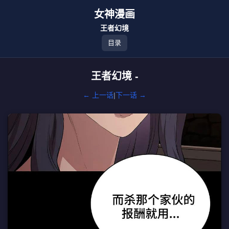
女神漫画
王者幻境
目录
王者幻境 -
← 上一话
|
下一话 →